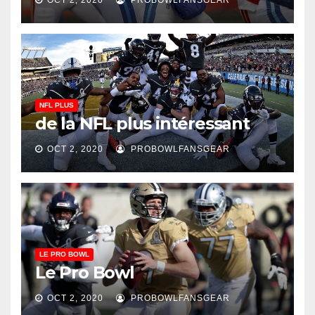
NFL PLUS
de la NFL plus intéressant
OCT 2, 2020
PROBOWLFANSGEAR
LE PRO BOWL
Le Pro Bowl
OCT 2, 2020
PROBOWLFANSGEAR