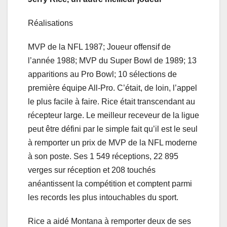
Réalisations
MVP de la NFL 1987; Joueur offensif de
l’année 1988; MVP du Super Bowl de 1989; 13
apparitions au Pro Bowl; 10 sélections de
première équipe All-Pro. C’était, de loin, l’appel
le plus facile à faire. Rice était transcendant au
récepteur large. Le meilleur receveur de la ligue
peut être défini par le simple fait qu’il est le seul
à remporter un prix de MVP de la NFL moderne
à son poste. Ses 1 549 réceptions, 22 895
verges sur réception et 208 touchés
anéantissent la compétition et comptent parmi
les records les plus intouchables du sport.
Rice a aidé Montana à remporter deux de ses