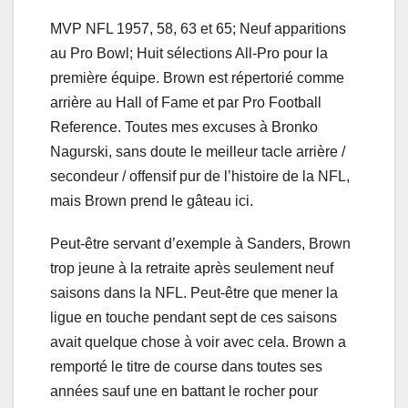
MVP NFL 1957, 58, 63 et 65; Neuf apparitions
au Pro Bowl; Huit sélections All-Pro pour la
première équipe. Brown est répertorié comme
arrière au Hall of Fame et par Pro Football
Reference. Toutes mes excuses à Bronko
Nagurski, sans doute le meilleur tacle arrière /
secondeur / offensif pur de l’histoire de la NFL,
mais Brown prend le gâteau ici.
Peut-être servant d’exemple à Sanders, Brown
trop jeune à la retraite après seulement neuf
saisons dans la NFL. Peut-être que mener la
ligue en touche pendant sept de ces saisons
avait quelque chose à voir avec cela. Brown a
remporté le titre de course dans toutes ses
années sauf une en battant le rocher pour