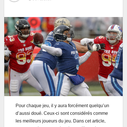
Pour chaque jeu, il y aura forcément quelqu’un
d’aussi doué. Ceux-ci sont considérés comme
les meilleurs joueurs du jeu. Dans cet article,